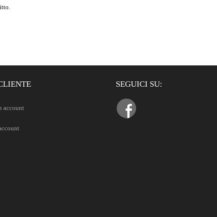
itto.
CLIENTE
SEGUICI SU:
n account
 account