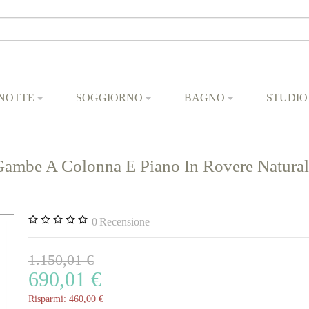
NOTTE
SOGGIORNO
BAGNO
STUDIO
be A Colonna E Piano In Rovere Naturale (
0
Recensione
1.150,01 €
690,01 €
Risparmi:
460,00 €