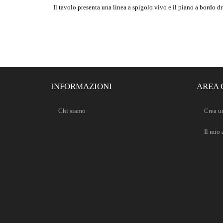
Il tavolo presenta una linea a spigolo vivo e il piano a bordo dr
INFORMAZIONI
AREA 
Chi siamo
Crea u
Il mio