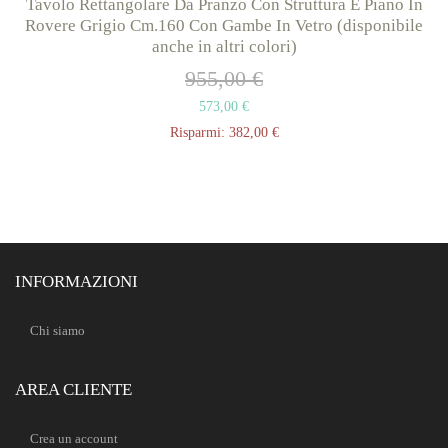
Tavolo Rettangolare Da Pranzo Con Struttura E Piano In
Rovere Grigio Cm.160 Con Gambe In Vetro (disponibile
anche in altri colori)
955,00 €
573,00 €
Risparmi:
382,00 €
INFORMAZIONI
Chi siamo
AREA CLIENTE
Crea un account