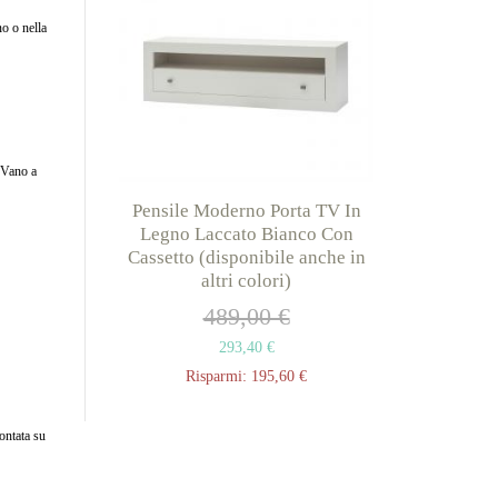
o o nella
. Vano a
orta TV In
Pensile Moderno Porta TV In
rale Con 2
Legno Laccato Bianco Con
che in altri
Cassetto (disponibile anche in
altri colori)
 €
489,00 €
293,40 €
,60 €
Risparmi:
195,60 €
montata su