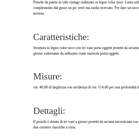
Pensile da parete in stile vintage realizzato in legno color noce. Linea s
complemento dal gusto un po' retrò ma molto ricercato. Per dare un tocco
taverna.
Caratteristiche:
Struttura in legno color noce con tre vani porta oggetti protetti da un'anta 
giorno sottostante da utilizzare come mensola porta oggetti.
Misure:
cm. 40,00 di larghezza con un'altezza di cm. 114,00 per una profondità d
Dettagli:
Il pensile è dotato di tre vani a giorno protetti da un'anta incorniciata co
due cerniere classiche a vista.