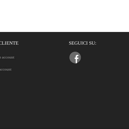
CLIENTE
SEGUICI SU:
n account
 account