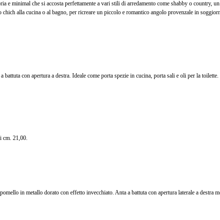
obria e minimal che si accosta perfettamente a vari stili di arredamento come shabby o country, un
 chich alla cucina o al bagno, per ricreare un piccolo e romantico angolo provenzale in soggiorn
a battuta con apertura a destra. Ideale come porta spezie in cucina, porta sali e oli per la toilette
Pensile Moderno P
Legno Color Natu
Vani (disponibile an
colori)
419,01
i cm. 21,00.
251,41 €
Risparmi:
167
n pomello in metallo dorato con effetto invecchiato. Anta a battuta con apertura laterale a destra 