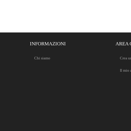
INFORMAZIONI
AREA 
Chi siamo
Crea u
Il mio