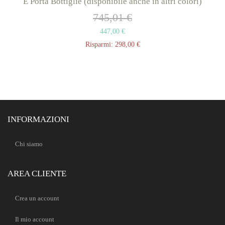
E Porta Bottiglie (disponibile anche in altri colori)
745,01 €
447,00 €
Risparmi:
298,00 €
INFORMAZIONI
Chi siamo
AREA CLIENTE
Crea un account
Il mio account