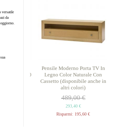
 versatile
pazi da
 soggiorno.
 sua
ngolare In
Pensile Moderno Porta TV In
Pensile Mo
o Cm. 80x20
Legno Color Naturale Con
Legno Lacc
ibile anche
Cassetto (disponibile anche in
Vani (dispon
ori)
altri colori)
 €
489,00 €
4
293,40 €
60 €
Risparmi:
195,60 €
Risp