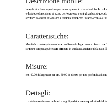
Descrizione mobile:
Semplicità e linee squadrate per un complemento d’arredo di facile collo
e di ridotte dimensioni, si adatta perfettamente a tutti gli ambienti quotid
sfruttare in altezza, infatti sarà sufficiente affiancare un box accanto all'
Caratteristiche:
Mobile box rettangolare moderno realizzato in legno colore bianco con fi
struttura compatta può essere sfruttato in qualsiasi ambiente della casa. 
Misure:
cm. 40,00 di larghezza per cm. 80,00 di altezza per una profondità di cm
Dettagli:
Il mobile è realizzato con bordi e angoli perfettamente squadrati ed è dot