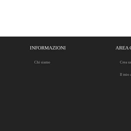
INFORMAZIONI
AREA 
Chi siamo
Crea u
Il mio