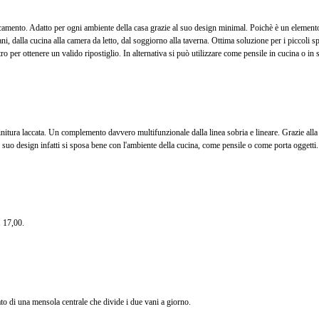
camento. Adatto per ogni ambiente della casa grazie al suo design minimal. Poichè è un elemento
iani, dalla cucina alla camera da letto, dal soggiorno alla taverna. Ottima soluzione per i piccoli s
altro per ottenere un valido ripostiglio. In alternativa si può utilizzare come pensile in cucina o in
nitura laccata. Un complemento davvero multifunzionale dalla linea sobria e lineare. Grazie alla
Il suo design infatti si sposa bene con l'ambiente della cucina, come pensile o come porta oggetti.
Mobile Box Retta
Legno Colore Giall
Con 2 Vani (dispon
in altri col
189,00
. 17,00.
113,40 €
Risparmi:
75,
ato di una mensola centrale che divide i due vani a giorno.