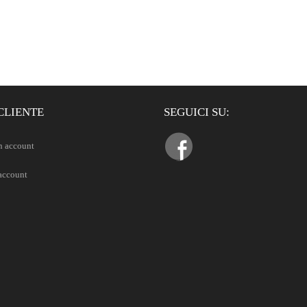
CLIENTE
SEGUICI SU:
n account
 account